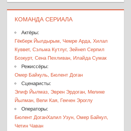
КОМАНДА СЕРИАЛА
Актёры:
Гёкберк Йылдырым, Чемре Арда, Хилал
Куввет, Сэльма Кутлуг, Зейнеп Серпил
Бозкурт, Сена Пехливан, Илайда Сумак
Режиссёры:
Омер Байкуль, Бюлент Доган
Сценаристы:
Элиф Йылмаз, Эврен Эрдоган, Мелике
Йылман, Вели Кая, Гекчен Эроглу
Операторы:
Бюлент ДоганХалил Узун, Омер Байкул,
Четин Чаван