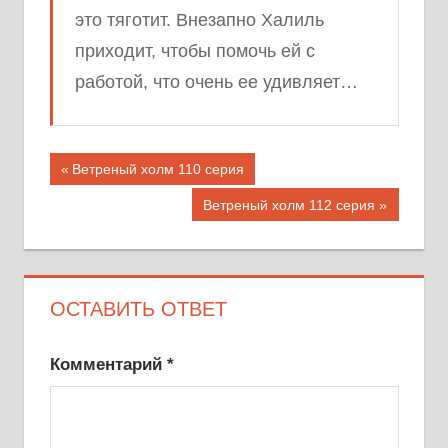
это тяготит. Внезапно Халиль
приходит, чтобы помочь ей с
работой, что очень ее удивляет…
Предыдущая
Ветреный холм 110 серия
запись;
Следующая
Ветреный холм 112 серия
запись:
ОСТАВИТЬ ОТВЕТ
Комментарий
*