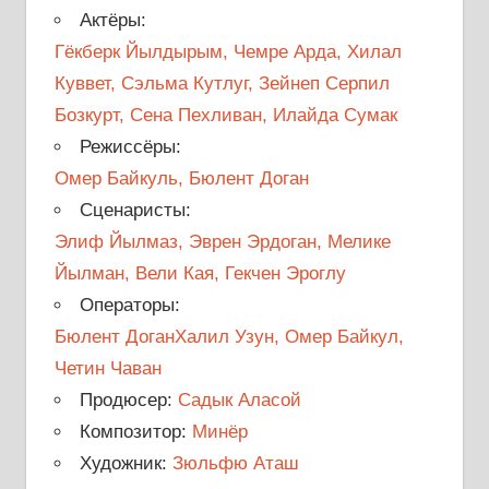
Актёры:
Гёкберк Йылдырым, Чемре Арда, Хилал
Куввет, Сэльма Кутлуг, Зейнеп Серпил
Бозкурт, Сена Пехливан, Илайда Сумак
Режиссёры:
Омер Байкуль, Бюлент Доган
Сценаристы:
Элиф Йылмаз, Эврен Эрдоган, Мелике
Йылман, Вели Кая, Гекчен Эроглу
Операторы:
Бюлент ДоганХалил Узун, Омер Байкул,
Четин Чаван
Продюсер:
Садык Аласой
Композитор:
Минёр
Художник:
Зюльфю Аташ