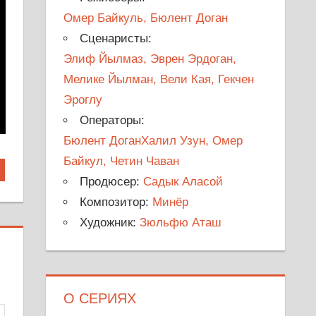
Омер Байкуль, Бюлент Доган
Сценаристы:
Элиф Йылмаз, Эврен Эрдоган,
Мелике Йылман, Вели Кая, Гекчен
Эроглу
Операторы:
Бюлент ДоганХалил Узун, Омер
Байкул, Четин Чаван
Продюсер:
Садык Аласой
Композитор:
Минёр
Художник:
Зюльфю Аташ
О СЕРИЯХ