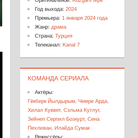
Оригинальное:
Rüzgarli tepe
Год выхода:
2024
Премьера:
1 января 2024 года
Жанр:
драма
Страна:
Турция
Телеканал:
Kanal 7
КОМАНДА СЕРИАЛА
Актёры:
Гёкберк Йылдырым, Чемре Арда,
Хилал Куввет, Сэльма Кутлуг,
Зейнеп Серпил Бозкурт, Сена
Пехливан, Илайда Сумак
Режиссёры: