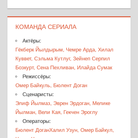
КОМАНДА СЕРИАЛА
Актёры:
Гёкберк Йылдырым, Чемре Арда, Хилал
Куввет, Сэльма Кутлуг, Зейнеп Серпил
Бозкурт, Сена Пехливан, Илайда Сумак
Режиссёры:
Омер Байкуль, Бюлент Доган
Сценаристы:
Элиф Йылмаз, Эврен Эрдоган, Мелике
Йылман, Вели Кая, Гекчен Эроглу
Операторы:
Бюлент ДоганХалил Узун, Омер Байкул,