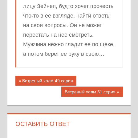
лицу Зейнеп, будто хочет прочесть
что-то в ее взгляде, найти ответы
на свои вопросы. Он не может
перестать на неё смотреть.
Мужчина нежно гладит ее по щеке,
а потом берет ее руку в свою…
Предыдущая
Ветреный холм 49 серия
запись;
Следующая
Ветреный холм 51 серия
запись:
ОСТАВИТЬ ОТВЕТ