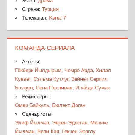
Жанр:
драма
Страна:
Турция
Телеканал:
Kanal 7
КОМАНДА СЕРИАЛА
Актёры:
Гёкберк Йылдырым, Чемре Арда, Хилал
Куввет, Сэльма Кутлуг, Зейнеп Серпил
Бозкурт, Сена Пехливан, Илайда Сумак
Режиссёры:
Омер Байкуль, Бюлент Доган
Сценаристы:
Элиф Йылмаз, Эврен Эрдоган, Мелике
Йылман, Вели Кая, Гекчен Эроглу