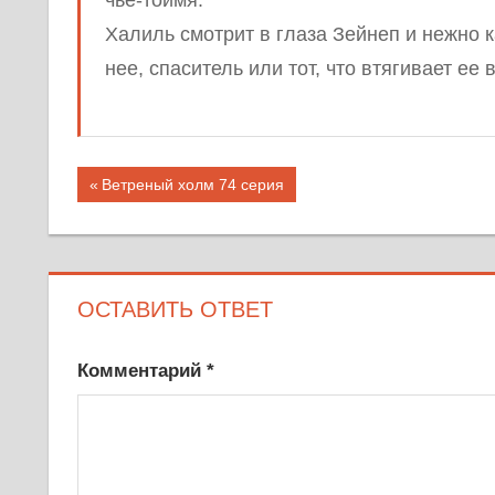
чье-тоимя.
Халиль смотрит в глаза Зейнеп и нежно к
нее, спаситель или тот, что втягивает ее
Предыдущая
Ветреный холм 74 серия
запись;
ОСТАВИТЬ ОТВЕТ
Комментарий
*