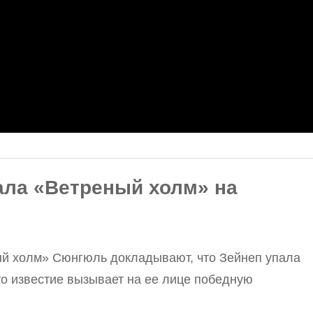
ала «Ветреный холм» на
ный холм» Сюнгюль докладывают, что Зейнеп упала
то известие вызывает на ее лице победную