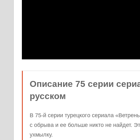
Описание 75 серии сери
русском
В 75-й серии турецкого сериала «Ветре
с обрыва и ее больше никто не найдет. Э
ухмылку.