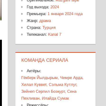
Оригинальное:
Rüzgarli tepe
Год выхода:
2024
Премьера:
1 января 2024 года
Жанр:
драма
Страна:
Турция
Телеканал:
Kanal 7
КОМАНДА СЕРИАЛА
Актёры:
Гёкберк Йылдырым, Чемре Арда,
Хилал Куввет, Сэльма Кутлуг,
Зейнеп Серпил Бозкурт, Сена
Пехливан, Илайда Сумак
Режиссёры: