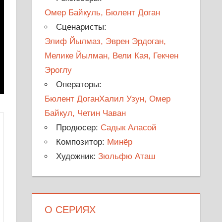
Омер Байкуль, Бюлент Доган
Сценаристы:
Элиф Йылмаз, Эврен Эрдоган,
Мелике Йылман, Вели Кая, Гекчен
Эроглу
Операторы:
Бюлент ДоганХалил Узун, Омер
Байкул, Четин Чаван
Продюсер:
Садык Аласой
Композитор:
Минёр
Художник:
Зюльфю Аташ
О СЕРИЯХ