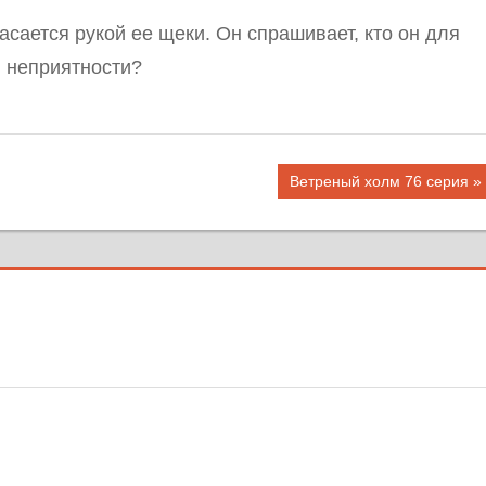
асается рукой ее щеки. Он спрашивает, кто он для
 в неприятности?
Следующая
Ветреный холм 76 серия
запись: