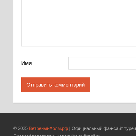
Имя
© 2025
ВетреныйХолм.рф
| Официальный фан-сайт турец