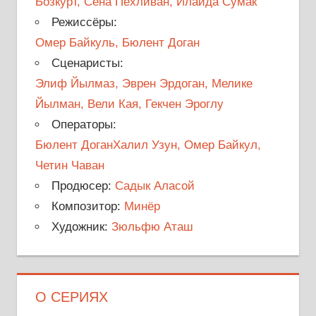
Бозкурт, Сена Пехливан, Илайда Сумак
Режиссёры:
Омер Байкуль, Бюлент Доган
Сценаристы:
Элиф Йылмаз, Эврен Эрдоган, Мелике
Йылман, Вели Кая, Гекчен Эроглу
Операторы:
Бюлент ДоганХалил Узун, Омер Байкул,
Четин Чаван
Продюсер:
Садык Аласой
Композитор:
Минёр
Художник:
Зюльфю Аташ
О СЕРИЯХ