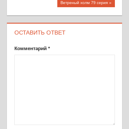
Следующая
Ветреный холм 79 серия
запись:
ОСТАВИТЬ ОТВЕТ
Комментарий
*