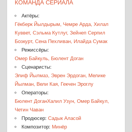
КОМАНДА СЕРИАЛА
Актёры:
Гёкберк Йылдырым, Чемре Арда, Хилал
Куввет, Сэльма Кутлуг, Зейнеп Серпил
Бозкурт, Сена Пехливан, Илайда Сумак
Режиссёры:
Омер Байкуль, Бюлент Доган
Сценаристы:
Элиф Йылмаз, Эврен Эрдоган, Мелике
Йылман, Вели Кая, Гекчен Эроглу
Операторы:
Бюлент ДоганХалил Узун, Омер Байкул,
Четин Чаван
Продюсер:
Садык Аласой
Композитор:
Минёр