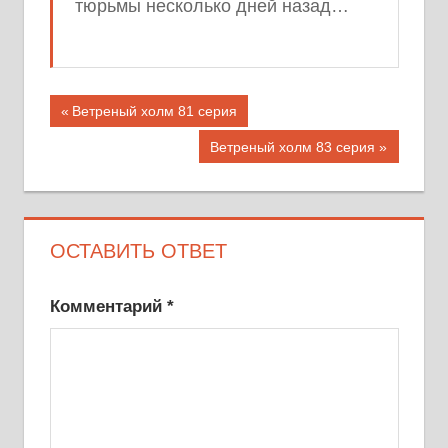
тюрьмы несколько дней назад…
Предыдущая
Ветреный холм 81 серия
запись;
Следующая
Ветреный холм 83 серия
запись:
ОСТАВИТЬ ОТВЕТ
Комментарий
*