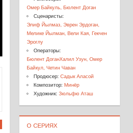
Омер Байкуль, Бюлент Доган
Сценаристы:
Элиф Йылмаз, Эврен Эрдоган,
Мелике Йылман, Вели Кая, Гекчен
Эроглу
Операторы:
Бюлент ДоганХалил Узун, Омер
Байкул, Четин Чаван
Продюсер:
Садык Аласой
Композитор:
Минёр
Художник:
Зюльфю Аташ
О СЕРИЯХ