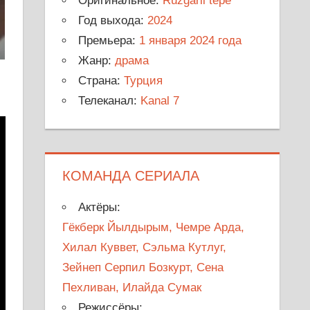
Оригинальное:
Rüzgarli tepe
Год выхода:
2024
Премьера:
1 января 2024 года
Жанр:
драма
Страна:
Турция
Телеканал:
Kanal 7
КОМАНДА СЕРИАЛА
Актёры:
Гёкберк Йылдырым, Чемре Арда,
Хилал Куввет, Сэльма Кутлуг,
Зейнеп Серпил Бозкурт, Сена
Пехливан, Илайда Сумак
Режиссёры: