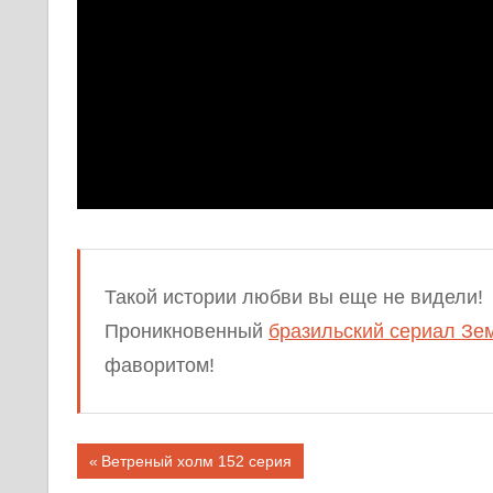
Такой истории любви вы еще не видели!
Проникновенный
бразильский сериал Зе
фаворитом!
Предыдущая
Ветреный холм 152 серия
запись;