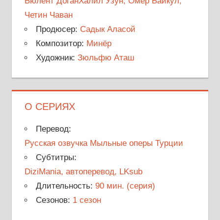
Бюлент ДоганХалил Узун, Омер Байкул,
Четин Чаван
Продюсер:
Садык Аласой
Композитор:
Минёр
Художник:
Зюльфю Аташ
О СЕРИЯХ
Перевод:
Русская озвучка Мыльные оперы Турции
Субтитры:
DiziMania, автоперевод, LKsub
Длительность:
90 мин. (серия)
Сезонов:
1 сезон