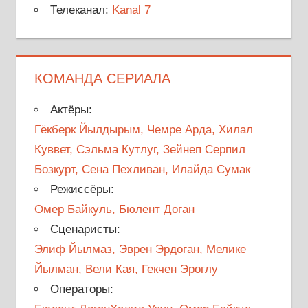
Телеканал:
Kanal 7
КОМАНДА СЕРИАЛА
Актёры:
Гёкберк Йылдырым, Чемре Арда, Хилал
Куввет, Сэльма Кутлуг, Зейнеп Серпил
Бозкурт, Сена Пехливан, Илайда Сумак
Режиссёры:
Омер Байкуль, Бюлент Доган
Сценаристы:
Элиф Йылмаз, Эврен Эрдоган, Мелике
Йылман, Вели Кая, Гекчен Эроглу
Операторы: